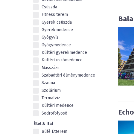
Csúszda
Fitness terem
Bala
Gyerek csúszda
Gyerekmedence
Gyógyvíz
Gyógymedence
Kültéri gyerekmedence
Kültéri úszómedence
Masszázs
Szabadtéri élménymedence
Szauna
Szolárium
Termálvíz
Kültéri medence
Echo
Sodrofolyosó
Étel & Ital
Büfé Étterem