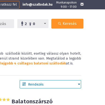
Munkanapokon
Iratkozz fel
info@szallodak.hu
9:00 - 17:00
Keresés
2
0
bb szállodái között, esetleg válassz olyan hotelt,
lenül strand közelében van. Megtalálod a legjobb
a
lejgobb 4 csillagos balatoni szállodák
at is.
Balatonszárszó