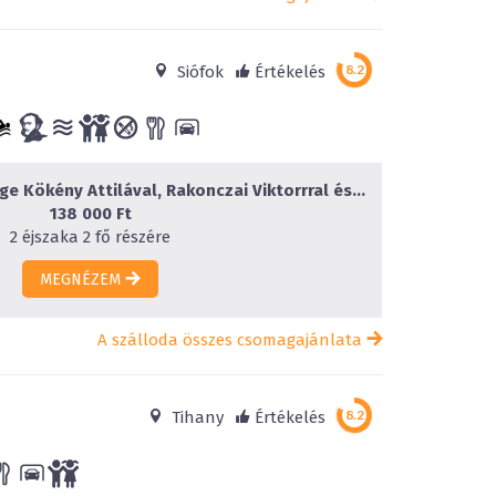
Siófok
Értékelés
Októberi Ünnepi Hétvége Kökény Attilával, Rakonczai Viktorrral és Baby Gabival
138 000 Ft
2 éjszaka 2 fő részére
MEGNÉZEM
A szálloda összes csomagajánlata
Tihany
Értékelés