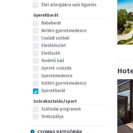
Étel allergiákra való figyelés
Gyerekbarát
Bababarát
Beltéri gyerekmedence
Családi szobák
Etetőkészlet
Etetőszék
Fürdető kád
Gyerek csúszda
Hote
Gyerekmedence
Kültéri gyerekmedence
Gyerekbarát
Szórakoztatás/sport
Szállodai programok
Teniszpálya
CSOMAG KATEGÓRIÁK