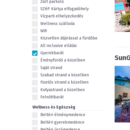
Zárt parkoló
SZéP Kártya elfogadóhely
Vízparti elhelyezkedés
Wellness szálloda
Wifi
Közvetlen átjárással a fürdőbe
All inclusive ellátás
Gyerekbarát
SunG
Éményfürdő a közelben
Saját strand
Szabad strand a közelben
Fizetős strand a közelben
Kutyastrand a közelben
Felnőttbarát
Wellness és Egészség
Beltéri élménymedence
Beltéri gyerekmedence
Beltéri úszómedence