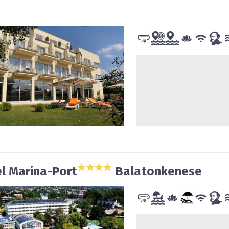
l Marina-Port
Balatonkenese