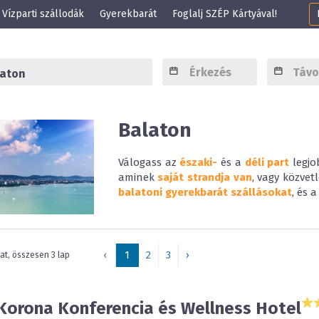
Vízparti szállodák
Gyerekbarát
Foglalj SZÉP Kártyával!
Balaton
Válogass az
északi-
és a
déli part
legjo
aminek
saját strandja van
, vagy közvet
balatoni gyerekbarát szállásokat
, és 
‹
1
2
3
›
lat, összesen 3 lap
Korona Konferencia és Wellness Hotel