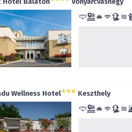
t Hotel Balaton
Vonyarcvashegy
du Wellness Hotel
Keszthely